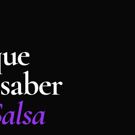
que
 saber
Salsa