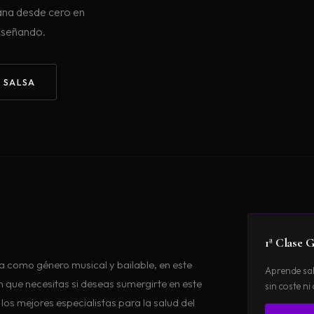
bana desde cero en
nseñando.
E SALSA
1ª Clase G
sa como género musical y bailable, en este
Aprende sal
 que necesitas si deseas sumergirte en este
sin coste n
s mejores especialistas para la salud del